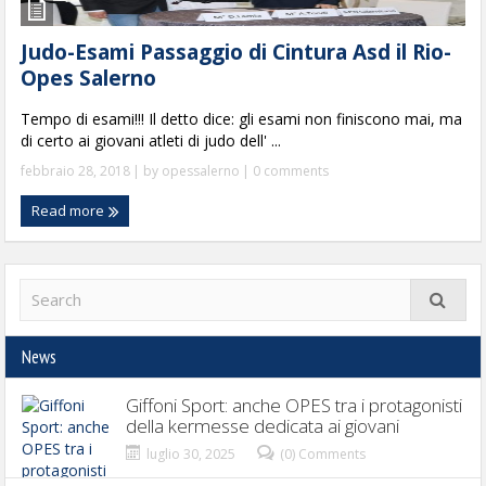
Judo-Esami Passaggio di Cintura Asd il Rio-
Opes Salerno
Tempo di esami!!! Il detto dice: gli esami non finiscono mai, ma
di certo ai giovani atleti di judo dell' ...
febbraio 28, 2018
| by
opessalerno
|
0 comments
Read more
News
Giffoni Sport: anche OPES tra i protagonisti
della kermesse dedicata ai giovani
luglio 30, 2025
(0) Comments