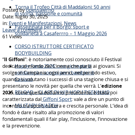
Torna il Trofeo Città di Maddaloni: 50 anni
Posted by
opessalerno
di storia, passione e comunità
Date:
luglio 30, 2025
in:
Eventi e Manifestazioni
,
News
Passeggiata per il Borgo: sport e
Leave a comment
solidarietà a Casaferrro – 1 Maggio 2026
61 Views
CORSO ISTRUTTORE CERTIFICATO
BODYBUILDING
“
Il Giffoni
”: è notoriamente così conosciuto il Festival
dedicato al mondo del Cinema che parla ai giovani. Si
Happy Fania 2026: una giornata di
svolge in Campania, ogni anno, nel periodo estivo,
solidarietà e sorrisi per i bambini di
quando si valutano i successi di una stagione chiusa e si
Caivano
presentano le novità per quella che verrà. L’
edizione
RELOAD – CLASS DI HIP HOP 17 GENNAIO
2025
, come quella dell’anno precedente, è stata poi
caratterizzata dal
Giffoni Sport
: vale a dire un punto di
MILITARY SNATCH
incontro tra sport, cultura e crescita personale. L’idea di
fondo è dare risalto alla promozione di valori
fondamentali quali il fair play, l’inclusione, l’innovazione
e la prevenzione.