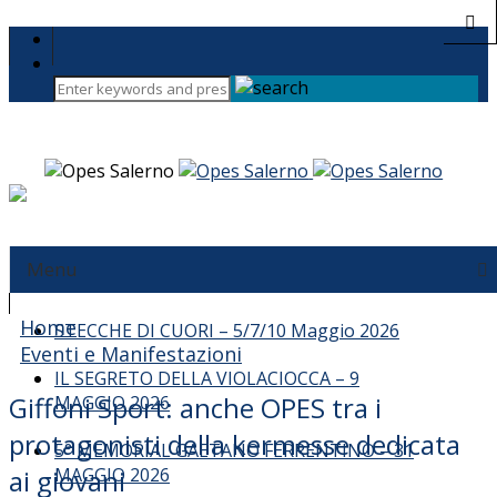
Menu
I RITMI DEL MONDO – 13 GIUGNO 2026
Home
STECCHE DI CUORI – 5/7/10 Maggio 2026
Eventi e Manifestazioni
IL SEGRETO DELLA VIOLACIOCCA – 9
Giffoni Sport: anche OPES tra i
MAGGIO 2026
protagonisti della kermesse dedicata
5° MEMORIAL GAETANO FERRENTINO – 31
MAGGIO 2026
ai giovani