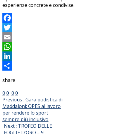
esperienze concrete e condivise.
Facebook
Twitter
Email
WhatsApp
LinkedIn
Condividi
share
0
0
0
0
Previous :
Gara podistica di
Maddaloni: OPES al lavoro
per rendere lo sport
sempre più inclusivo
Next :
TROFEO DELLE
FOGLIE D’ORO – 9