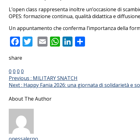
L’open class rappresenta inoltre un’occasione di scambio t
OPES: formazione continua, qualità didattica e diffusion
Un appuntamento che conferma l’importanza della formaz
Facebook
Twitter
Email
WhatsApp
LinkedIn
Condividi
share
0
0
0
0
Previous :
MILITARY SNATCH
Next :
Happy Fania 2026: una giornata di solidarietà e sor
About The Author
opessalerno