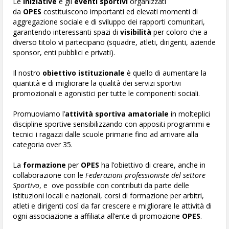
Le
iniziative
e gli
eventi sportivi
organizzati
da
OPES
costituiscono importanti ed elevati momenti di
aggregazione sociale e di sviluppo dei rapporti comunitari,
garantendo interessanti spazi di
visibilità
per coloro che a
diverso titolo vi partecipano (squadre, atleti, dirigenti, aziende
sponsor, enti pubblici e privati).
Il nostro
obiettivo istituzionale
è quello di aumentare la
quantità e di migliorare la qualità dei servizi sportivi
promozionali e agonistici per tutte le componenti sociali.
Promuoviamo l’
attività sportiva amatoriale
in molteplici
discipline sportive sensibilizzando con appositi programmi e
tecnici i ragazzi dalle scuole primarie fino ad arrivare alla
categoria over 35.
La
formazione
per
OPES
ha l’obiettivo di creare, anche in
collaborazione con le
Federazioni professioniste del settore
Sportivo
, e ove possibile con contributi da parte delle
istituzioni locali e nazionali, corsi di formazione per arbitri,
atleti e dirigenti così da far crescere e migliorare le attività di
ogni associazione a affiliata all’ente di promozione
OPES
.