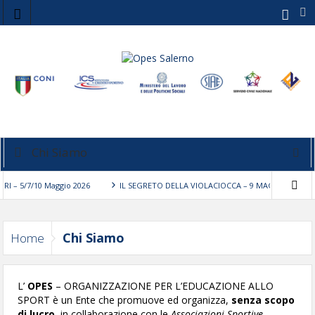
Chi Siamo
 5/7/10 Maggio 2026
IL SEGRETO DELLA VIOLACIOCCA – 9 MAGGIO 2026
H
Chi Siamo
Home
L’
OPES
– ORGANIZZAZIONE PER L’EDUCAZIONE ALLO
SPORT è un Ente che promuove ed organizza,
senza scopo
di lucro
, in collaborazione con le
Associazioni Sportive