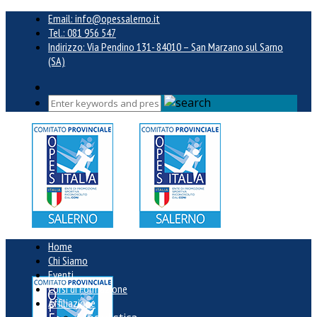
Email: info@opessalerno.it
Tel.: 081 956 547
Indirizzo: Via Pendino 131- 84010 – San Marzano sul Sarno
(SA)
Home
Chi Siamo
Eventi
Corsi di Formazione
Affiliazione