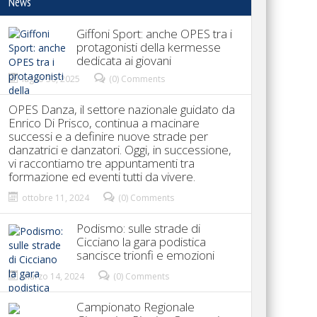
News
Giffoni Sport: anche OPES tra i
protagonisti della kermesse
dedicata ai giovani
luglio 30, 2025
(0) Comments
OPES Danza, il settore nazionale guidato da
Enrico Di Prisco, continua a macinare
successi e a definire nuove strade per
danzatrici e danzatori. Oggi, in successione,
vi raccontiamo tre appuntamenti tra
formazione ed eventi tutti da vivere.
ottobre 11, 2024
(0) Comments
Podismo: sulle strade di
Cicciano la gara podistica
sancisce trionfi e emozioni
marzo 14, 2024
(0) Comments
Campionato Regionale