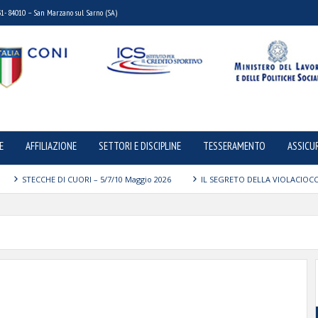
31- 84010 – San Marzano sul Sarno (SA)
E
AFFILIAZIONE
SETTORI E DISCIPLINE
TESSERAMENTO
ASSICU
STECCHE DI CUORI – 5/7/10 Maggio 2026
IL SEGRETO DELLA VIOLACIOCC
31 MAGGIO 2026
Torna il Trofeo Città di Maddaloni: 50 anni di storia, passio
ietà a Casaferrro – 1 Maggio 2026
CORSO ISTRUTTORE CERTIFICATO BODYBUI
ietà e sorrisi per i bambini di Caivano
RELOAD – CLASS DI HIP HOP 17 GENNA