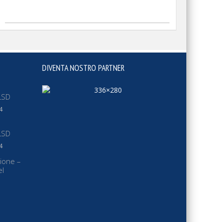
DIVENTA NOSTRO PARTNER
LSD
4
LSD
4
ione –
el