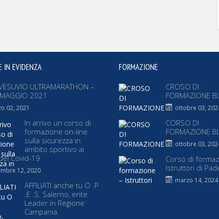
E IN EVIDENZA
FORMAZIONE
VESUVIO ULTRAMARATHON –
CROSO DI
 MAGGIO 2021
FORMAZIONE B
o 02, 2021
ottobre 03, 202
In arrivo un corso di
CORSO DI
formazione on-line
FORMAZIONE B
sulla sicurezza in
ottobre 03, 202
ambito sportivo ai
del Covid-19
Corso di formaz
Istruttori di Pad
mbre 12, 2020
marzo 14, 2024
AFFILIATI anche tu O .P
.E .S. Salerno, ente
Leader in Regione
Campania.