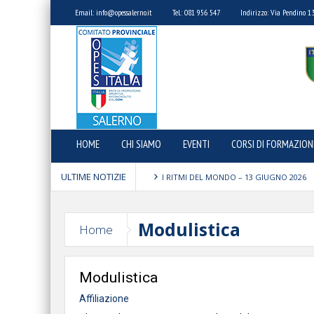
Email: info@opessalerno.it
Tel.: 081 956 547
Indirizzo: Via Pendino 1
HOME
CHI SIAMO
EVENTI
CORSI DI FORMAZION
ULTIME NOTIZIE
I RITMI DEL MONDO – 13 GIUGNO 2026
5° MEMORIAL GAETANO FERRENTINO – 
Modulistica
Home
Passeggiata per il Borgo: sport e solidar
Happy Fania 2026: una giornata di solidar
Modulistica
Affiliazione