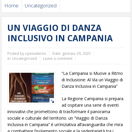
Home
Uncategorized
IL SEGRETO DELLA VIOLACIOCCA – 9 MAGGIO 2026
5° MEMORIAL GAETANO FERRENTINO – 31 MAGGIO 2026
UN VIAGGIO DI DANZA
Torna il Trofeo Città di Maddaloni: 50 anni di storia, passione e
INCLUSIVO IN CAMPANIA
comunità
Passeggiata per il Borgo: sport e solidarietà a Casaferrro – 1
Posted by
opessalerno
Date:
gennaio 29, 2025
in:
Uncategorized
Leave a comment
Maggio 2026
“La Campania si Muove a Ritmo
CORSO ISTRUTTORE CERTIFICATO BODYBUILDING
di Inclusione: Al Via un Viaggio di
Danza Inclusiva in Campania”
Happy Fania 2026: una giornata di solidarietà e sorrisi per i
La Regione Campania si prepara
bambini di Caivano
ad ospitare una serie di eventi
RELOAD – CLASS DI HIP HOP 17 GENNAIO
innovativi che promettono di trasformare il panorama
sociale e culturale del territorio. un “Viaggio di Danza
MILITARY SNATCH
Inclusiva in Campania” è un’iniziativa all’avanguardia che mira
a combattere l’isolamento sociale e la sedentarietà tra i