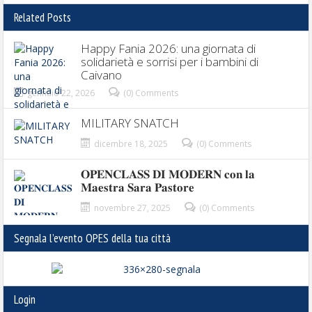
Related Posts
Happy Fania 2026: una giornata di
solidarietà e sorrisi per i bambini di
Caivano
gennaio 22, 2026
(0) Comments
MILITARY SNATCH
dicembre 18, 2025
(0) Comments
𝐎𝐏𝐄𝐍𝐂𝐋𝐀𝐒𝐒 𝐃𝐈 𝐌𝐎𝐃𝐄𝐑𝐍 𝐜𝐨𝐧 𝐥𝐚
𝐌𝐚𝐞𝐬𝐭𝐫𝐚 𝐒𝐚𝐫𝐚 𝐏𝐚𝐬𝐭𝐨𝐫𝐞
novembre 27, 2025
(0) Comments
Segnala l’evento OPES della tua città
Login