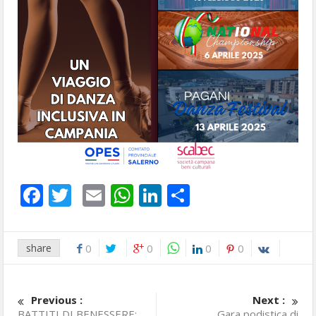
Facebook
Twitter
Email
WhatsApp
LinkedIn
Condividi
share
0
0
0
0
Previous :
Next :
BATTITI DI BENESSERE:
Gara podistica di