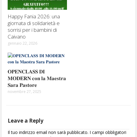
Happy Fania 2026: una
giornata di solidarietà e
sorrisi per i bambini di
Caivano
gennaio 22, 2026
𝐎𝐏𝐄𝐍𝐂𝐋𝐀𝐒𝐒 𝐃𝐈
𝐌𝐎𝐃𝐄𝐑𝐍 𝐜𝐨𝐧 𝐥𝐚 𝐌𝐚𝐞𝐬𝐭𝐫𝐚
𝐒𝐚𝐫𝐚 𝐏𝐚𝐬𝐭𝐨𝐫𝐞
novembre 27, 2025
Leave a Reply
Il tuo indirizzo email non sarà pubblicato.
I campi obbligatori