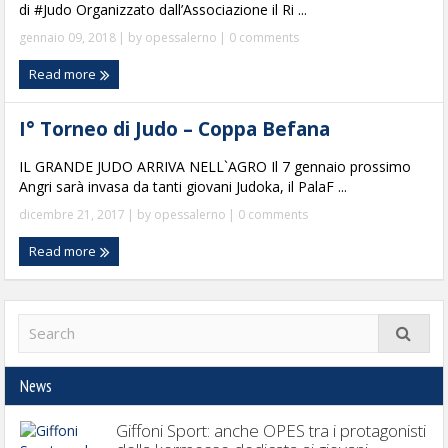
di #Judo Organizzato dall’Associazione il Ri ...
gennaio 09, 2018
| by
opessalerno
|
0 comments
Read more
I° Torneo di Judo – Coppa Befana
IL GRANDE JUDO ARRIVA NELL`AGRO Il 7 gennaio prossimo
Angri sarà invasa da tanti giovani Judoka, il PalaF ...
dicembre 21, 2017
| by
opessalerno
|
0 comments
Read more
News
Giffoni Sport: anche OPES tra i protagonisti