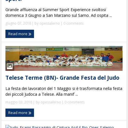
Grande affluenza al Summer Sport Experience svoltosi
domenica 3 Giugno a San Marzano sul Sarno. Ad ospita ...
giugno 07, 2018
| by
opessalerno
|
0 comments
Read more
Telese Terme (BN)- Grande Festa del Judo
La festa dei lavoratori del 1 Maggio si è trasformata nella festa
dei piccoli Judoca a Telese. Alla manif ...
maggio 03, 2018
| by
opessalerno
|
0 comments
Read more