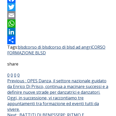
Facebook
Twitter
Email
WhatsApp
LinkedIn
Tags:
blsd
corso di blsd
corso di blsd ad angri
CORSO
Condividi
FORMAZIONE BLSD
share
0
0
0
0
Previous :
OPES Danza, il settore nazionale guidato
da Enrico Di Prisco, continua a macinare successi e a
definire nuove strade per danzatrici e danzatori.
Oggi, in successione, vi raccontiamo tre
appuntamenti tra formazione ed eventi tutti da
vivere.
Next :
BATTITI DI BENESSERE: RITMO E